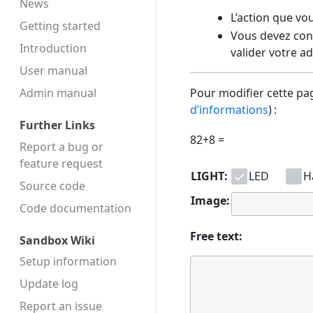
News
L’action que vo
Getting started
Vous devez conf
Introduction
valider votre a
User manual
Admin manual
Pour modifier cette pag
d’informations
) :
Further Links
82+8 =
Report a bug or
feature request
LIGHT:
LED
H
Source code
Image:
Code docu­mentation
Free text:
Sandbox Wiki
Setup information
Update log
Report an issue