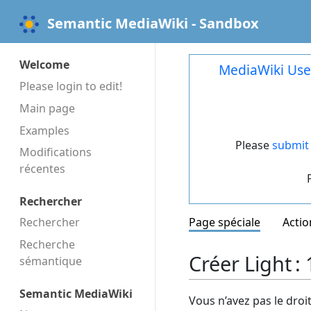
Semantic MediaWiki - Sandbox
Welcome
MediaWiki Use
Please login to edit!
Main page
Examples
Please
submit 
Modifications
récentes
Rechercher
Rechercher
Page spéciale
Actio
Recherche
Créer Light 
sémantique
Semantic MediaWiki
Vous n’avez pas le droi