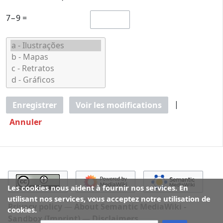
7−9 =
|
Enregistrer
Voir les modifications
Annuler
Les cookies nous aident à fournir nos services. En
utilisant nos services, vous acceptez notre utilisation de
Privacy policy
About Semantic MediaWiki -
cookies.
Sandbox (Imprint)
Disclaimers