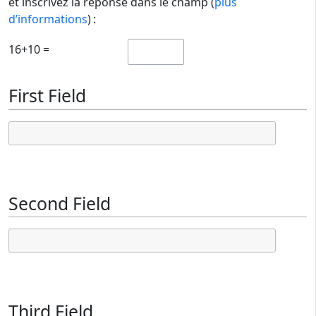
et inscrivez la réponse dans le champ (
plus
d’informations
) :
16+10 =
First Field
Second Field
Third Field