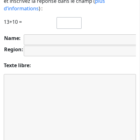
et inscrivez la réponse dans le champ (
plus
d’informations
) :
13+10 =
Name:
Region:
Texte libre: