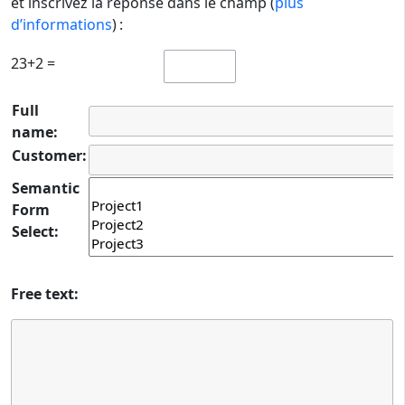
et inscrivez la réponse dans le champ (
plus
d’informations
) :
23+2 =
Full
name:
Customer:
Semantic
Form
Select:
Free text: