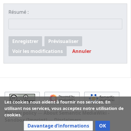
Résumé :
Enregistrer
Prévisualiser
Voir les modifications
Annuler
Les cookies nous aident à fournir nos services. En
utilisant nos services, vous acceptez notre utilisation de
Privacy policy
About Semantic MediaWiki -
cookies.
Sandbox (Imprint)
Disclaimers
Davantage d’informations
OK