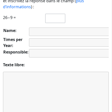
et inscrivez la réponse dans le champ (
plus
d’informations
) :
26−9 =
Name:
Times per
Year:
Responsible:
Texte libre: