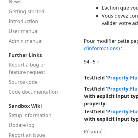
News
L’action que vo
Getting started
Vous devez conf
Introduction
valider votre a
User manual
Admin manual
Pour modifier cette pag
d’informations
) :
Further Links
94−5 =
Report a bug or
feature request
Testfield '
Property:Flu
Source code
Testfield '
Property:Flu
Code docu­mentation
with explicit input t
property:
Sandbox Wiki
Testfield '
Property:Flu
Setup information
with explicit input t
Update log
Résumé :
Report an issue