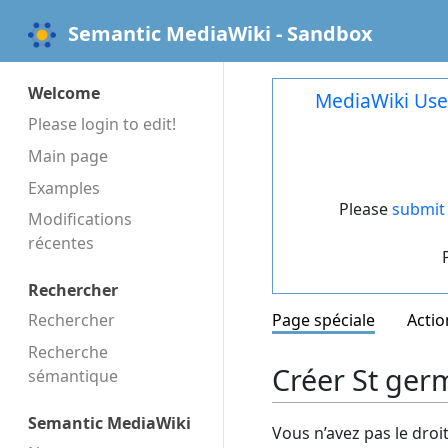
Semantic MediaWiki - Sandbox
Welcome
MediaWiki Use
Please login to edit!
Main page
Examples
Please
submit 
Modifications
récentes
Rechercher
Rechercher
Page spéciale
Actio
Recherche
Créer St ger
sémantique
Semantic MediaWiki
Vous n’avez pas le droi