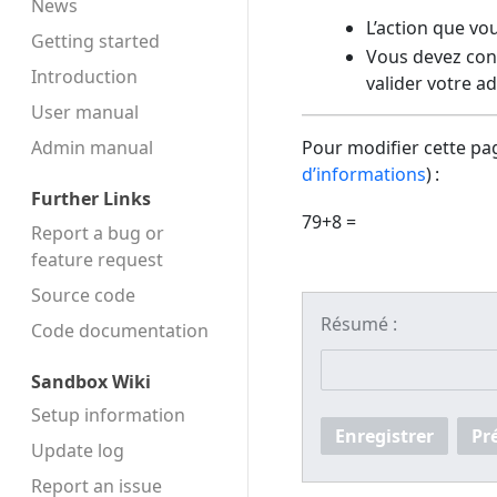
News
L’action que vo
Getting started
Vous devez conf
Introduction
valider votre a
User manual
Admin manual
Pour modifier cette pag
d’informations
) :
Further Links
79+8 =
Report a bug or
feature request
Source code
Résumé :
Code docu­mentation
Sandbox Wiki
Setup information
Enregistrer
Pr
Update log
Report an issue