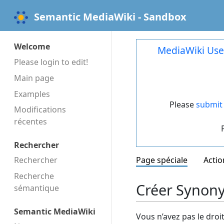
Semantic MediaWiki - Sandbox
Welcome
MediaWiki Use
Please login to edit!
Main page
Examples
Please
submit 
Modifications
récentes
Rechercher
Rechercher
Page spéciale
Actio
Recherche
Créer Synony
sémantique
Semantic MediaWiki
Vous n’avez pas le droi