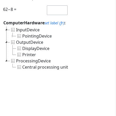
62−8 =
ComputerHardware
:
set label (fr)
InputDevice
PointingDevice
OutputDevice
DisplayDevice
Printer
ProcessingDevice
Central processing unit