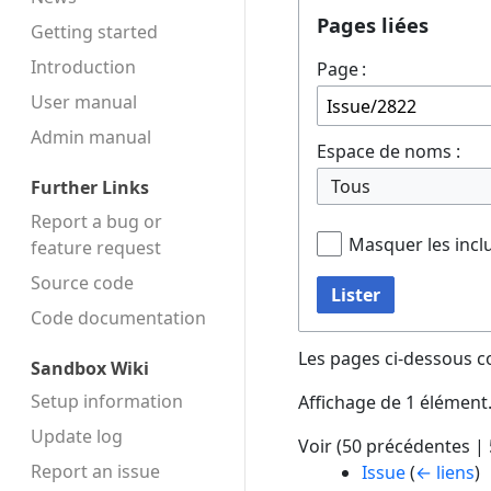
Pages liées
Getting started
Introduction
Page :
User manual
Admin manual
Espace de noms :
Tous
Further Links
Report a bug or
Masquer les incl
feature request
Source code
Lister
Code docu­mentation
Les pages ci-dessous c
Sandbox Wiki
Setup information
Affichage de 1 élément
Update log
Voir (
50 précédentes
|
Report an issue
Issue
(
← liens
)