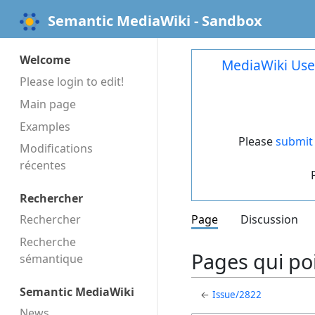
Semantic MediaWiki - Sandbox
Welcome
MediaWiki Use
Please login to edit!
Main page
Examples
Please
submit 
Modifications
récentes
Rechercher
Rechercher
Page
Discussion
Recherche
Pages qui poi
sémantique
Semantic MediaWiki
←
Issue/2822
News