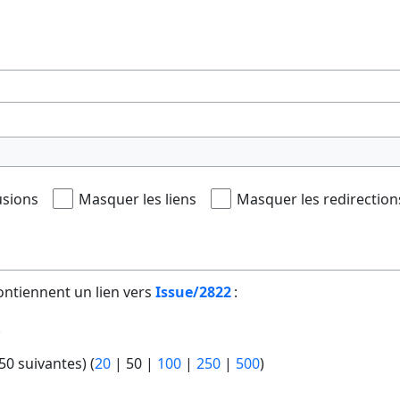
usions
Masquer les liens
Masquer les redirection
ontiennent un lien vers
Issue/2822
:
.
50 suivantes
) (
20
|
50
|
100
|
250
|
500
)