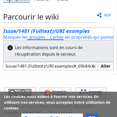
Parcourir le wiki
RDF
Issue/1481 (Fulltext)/URI examples
Masquer les groupes
Cacher les propriétés qui pointent 
Les informations sont en cours de
récupération depuis le serveur.
Les cookies nous aident à fournir nos services. En
utilisant nos services, vous acceptez notre utilisation de
Privacy policy
About Semantic MediaWiki -
cookies.
Sandbox (Imprint)
Disclaimers