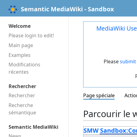
Semantic MediaWiki - Sandbox
Welcome
MediaWiki Use
Please login to edit!
Main page
Examples
Please
submit 
Modifications
récentes
Rechercher
Rechercher
Page spéciale
Actio
Recherche
Parcourir le w
sémantique
Semantic MediaWiki
SMW Sandbox:Co
News