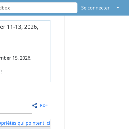
↓
Se connecter
r 11-13, 2026,
mber 15, 2026.
!
RDF
priétés qui pointent ici