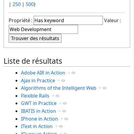
|
250
|
500
)
Propriété :
Valeur :
Liste de résultats
Adobe AIR in Action
+
Ajax in Practice
+
Algorithms of the Intelligent Web
+
Flexible Rails
+
GWT in Practice
+
IBATIS in Action
+
IPhone in Action
+
IText in Action
+
JQuery in Action
+