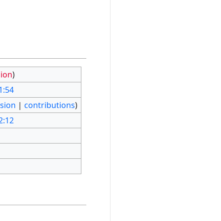
sion
)
1:54
ssion
|
contributions
)
2:12