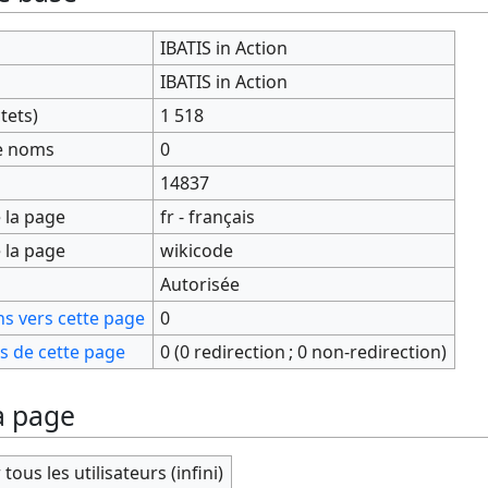
IBATIS in Action
IBATIS in Action
ctets)
1 518
de noms
0
14837
 la page
fr - français
 la page
wikicode
Autorisée
s vers cette page
0
 de cette page
0 (0 redirection ; 0 non-redirection)
a page
tous les utilisateurs (infini)