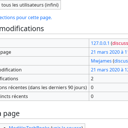
tous les utilisateurs (infini)
tections pour cette page.
 modifications
127.0.0.1
(
discus
a page
21 mars 2020 à 1
Mwjames
(
discu
dification
21 mars 2020 à 1
fications
2
ns récentes (dans les derniers 90 jours)
0
incts récents
0
a page
Modèle:TechBooks
(
voir la source
)