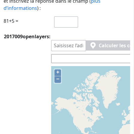
et inscrivez la réponse dans le champ (
plus
d’informations
) :
81+5 =
2017009openlayers:
Calculer les c
+
−