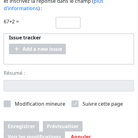
et inscrivez la réponse dans le champ (
plus
d’informations
) :
67+2 =
Issue tracker
Add a new issue
Résumé :
Modification mineure
Suivre cette page
Enregistrer
Prévisualiser
Voir les modifications
Annuler