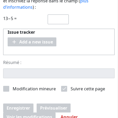
et inscrivez la réponse dans le champ (
plus
d’informations
) :
13−5 =
Issue tracker
Add a new issue
Résumé :
Modification mineure
Suivre cette page
Enregistrer
Prévisualiser
Voir les modifications
Annuler