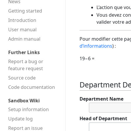
News
L’action que vo
Getting started
Vous devez conf
Introduction
valider votre a
User manual
Admin manual
Pour modifier cette pag
d’informations
) :
Further Links
19−6 =
Report a bug or
feature request
Source code
Department Det
Code docu­mentation
Department Name
Sandbox Wiki
Setup information
Head of Department
Update log
Report an issue