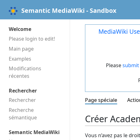
Semantic MediaWiki - Sandbox
Welcome
MediaWiki Use
Please login to edit!
Main page
Examples
Please
submit 
Modifications
récentes
Rechercher
Rechercher
Page spéciale
Actio
Recherche
Créer Acade
sémantique
Semantic MediaWiki
Vous n’avez pas le droi