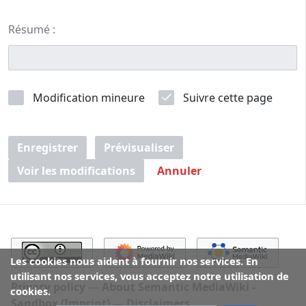
Résumé :
Modification mineure
Suivre cette page
Enregistrer
Prévisualiser
Voir les modifications
Annuler
Les cookies nous aident à fournir nos services. En
utilisant nos services, vous acceptez notre utilisation de
Privacy policy
About Semantic MediaWiki -
cookies.
Sandbox (Imprint)
Disclaimers