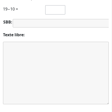
19−10 =
SBB:
Texte libre: