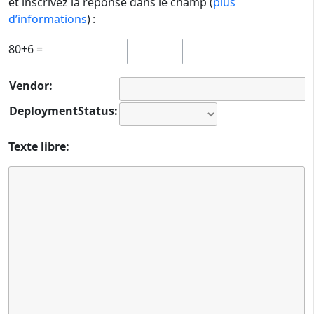
et inscrivez la réponse dans le champ (
plus
d’informations
) :
80+6 =
Vendor:
DeploymentStatus:
Texte libre: