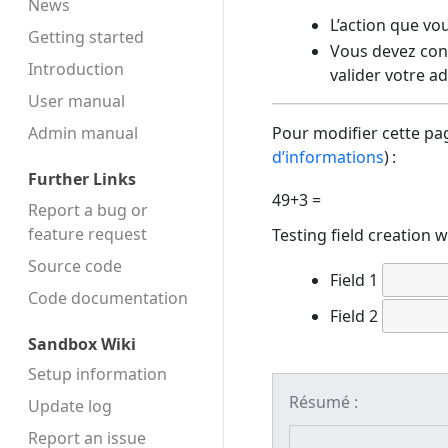
News
L’action que vo
Getting started
Vous devez conf
Introduction
valider votre a
User manual
Admin manual
Pour modifier cette pag
d’informations
) :
Further Links
49+3 =
Report a bug or
feature request
Testing field creation 
Source code
Field 1
Code docu­mentation
Field 2
Sandbox Wiki
Setup information
Résumé :
Update log
Report an issue