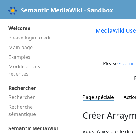
Semantic MediaWiki - Sandbox
Welcome
MediaWiki Use
Please login to edit!
Main page
Examples
Please
submit 
Modifications
récentes
Rechercher
Rechercher
Page spéciale
Actio
Recherche
Créer Arraym
sémantique
Semantic MediaWiki
Vous n’avez pas le droi