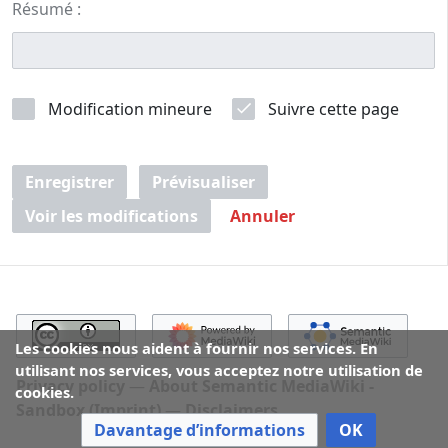
Résumé :
Modification mineure
Suivre cette page
Enregistrer
Prévisualiser
Voir les modifications
Annuler
Les cookies nous aident à fournir nos services. En
utilisant nos services, vous acceptez notre utilisation de
Privacy policy
About Semantic MediaWiki -
cookies.
Sandbox (Imprint)
Disclaimers
Davantage d’informations
OK