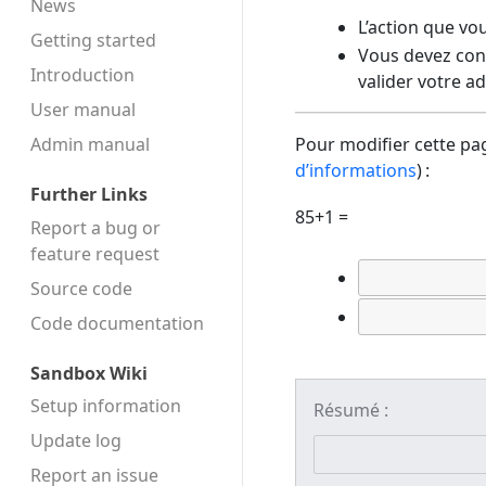
News
L’action que vo
Getting started
Vous devez conf
Introduction
valider votre a
User manual
Admin manual
Pour modifier cette pag
d’informations
) :
Further Links
85+1 =
Report a bug or
feature request
Source code
Code docu­mentation
Sandbox Wiki
Setup information
Résumé :
Update log
Report an issue