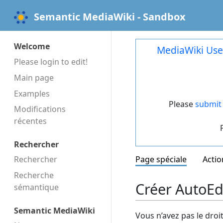
Semantic MediaWiki - Sandbox
Welcome
MediaWiki Use
Please login to edit!
Main page
Examples
Please
submit 
Modifications
récentes
Rechercher
Rechercher
Page spéciale
Actio
Recherche
Créer AutoEd
sémantique
Semantic MediaWiki
Vous n’avez pas le droi