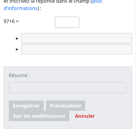
et inscrivez la réponse dans le champ (
plus
d’informations
) :
97+6 =
Résumé :
Enregistrer
Prévisualiser
Voir les modifications
Annuler