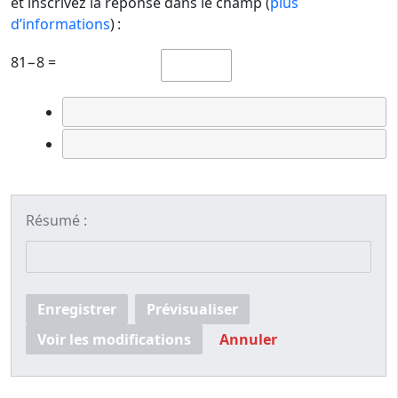
et inscrivez la réponse dans le champ (
plus
d’informations
) :
81−8 =
Résumé :
Enregistrer
Prévisualiser
Voir les modifications
Annuler