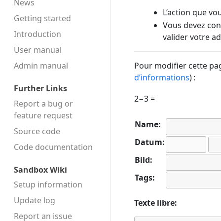
News
L’action que vo
Getting started
Vous devez conf
Introduction
valider votre a
User manual
Admin manual
Pour modifier cette pag
d’informations
) :
Further Links
2−3 =
Report a bug or
feature request
Name:
Source code
Datum:
Code docu­mentation
Bild:
Sandbox Wiki
Tags:
Setup information
Update log
Texte libre:
Report an issue