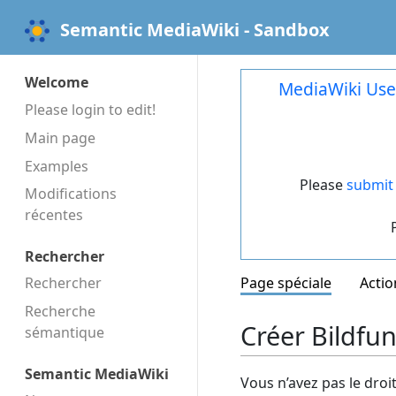
Semantic MediaWiki - Sandbox
Welcome
MediaWiki Use
Please login to edit!
Main page
Examples
Please
submit 
Modifications
récentes
Rechercher
Rechercher
Page spéciale
Actio
Recherche
Créer Bildfu
sémantique
Semantic MediaWiki
Vous n’avez pas le droi