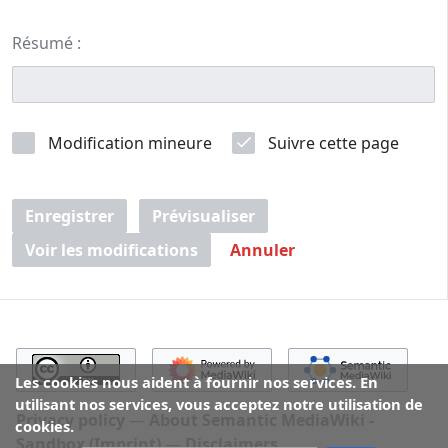
Résumé :
Modification mineure
Suivre cette page
Enregistrer
Prévisualiser
Voir les modifications
Annuler
Les cookies nous aident à fournir nos services. En
utilisant nos services, vous acceptez notre utilisation de
Privacy policy
About Semantic MediaWiki -
cookies.
Sandbox (Imprint)
Disclaimers