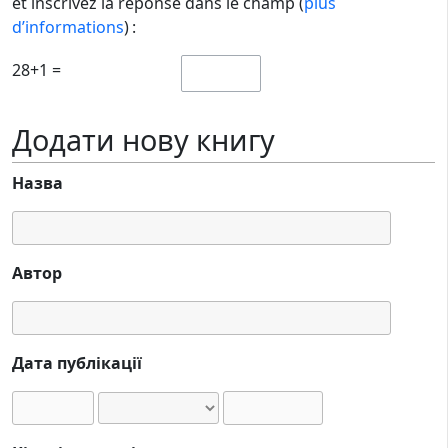
et inscrivez la réponse dans le champ (
plus
d’informations
) :
28+1 =
Додати нову книгу
Назва
Автор
Дата публікації