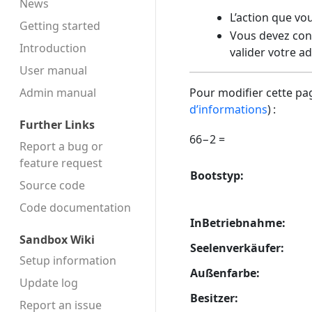
News
L’action que vo
Getting started
Vous devez conf
Introduction
valider votre a
User manual
Admin manual
Pour modifier cette pag
d’informations
) :
Further Links
66−2 =
Report a bug or
feature request
Bootstyp:
Source code
Code docu­mentation
InBetriebnahme:
Sandbox Wiki
Seelenverkäufer:
Setup information
Außenfarbe:
Update log
Besitzer:
Report an issue