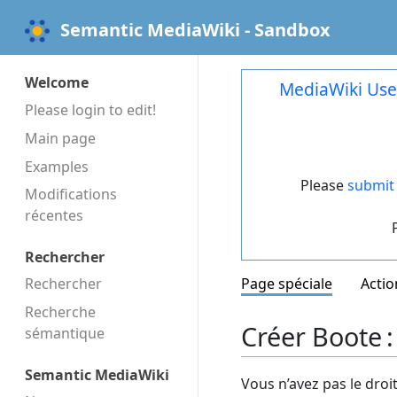
Semantic MediaWiki - Sandbox
Welcome
MediaWiki Use
Please login to edit!
Main page
Examples
Please
submit 
Modifications
récentes
Rechercher
Rechercher
Page spéciale
Actio
Recherche
Créer Boote 
sémantique
Semantic MediaWiki
Vous n’avez pas le droi