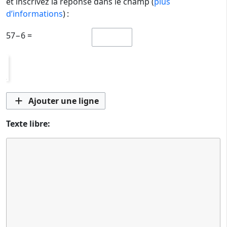
et inscrivez la réponse dans le champ (
plus
d’informations
) :
57−6 =
CI-Name
CI-Description
CI-Manufacturer
⚙
Ajouter une ligne
Texte libre: