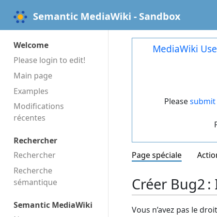
Semantic MediaWiki - Sandbox
Welcome
MediaWiki Use
Please login to edit!
Main page
Examples
Please
submit 
Modifications
récentes
Rechercher
Rechercher
Page spéciale
Actio
Recherche
Créer Bug2 :
sémantique
Semantic MediaWiki
Vous n’avez pas le droi