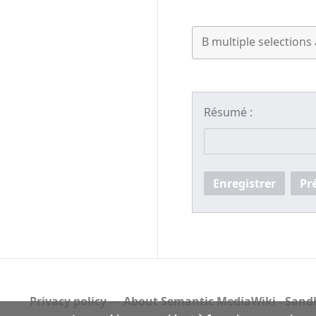
Résumé :
Enregistrer
Pr
Privacy policy
About Semantic MediaWiki - Sandb