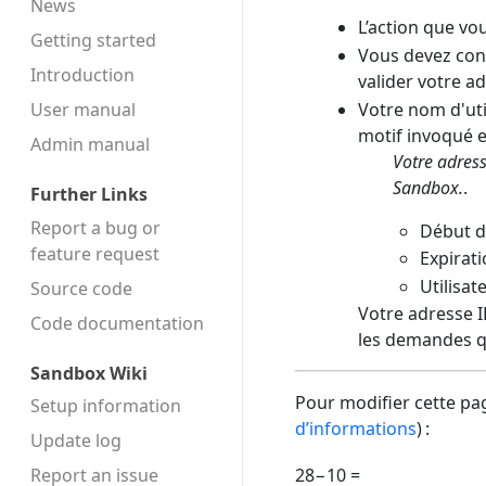
News
L’action que vo
Getting started
Vous devez conf
Introduction
valider votre a
Votre nom d'uti
User manual
motif invoqué es
Admin manual
Votre adress
Sandbox.
.
Further Links
Report a bug or
Début d
feature request
Expirati
Utilisat
Source code
Votre adresse IP
Code docu­mentation
les demandes q
Sandbox Wiki
Pour modifier cette pag
Setup information
d’informations
) :
Update log
Report an issue
28−10 =