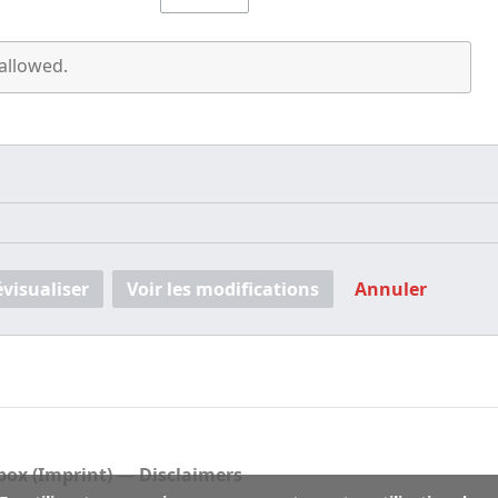
évisualiser
Voir les modifications
Annuler
ox (Imprint)
Disclaimers