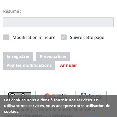
Résumé :
Modification mineure
Suivre cette page
Enregistrer
Prévisualiser
Voir les modifications
Annuler
Les cookies nous aident à fournir nos services. En
utilisant nos services, vous acceptez notre utilisation de
Privacy policy
About Semantic MediaWiki -
cookies.
Sandbox (Imprint)
Disclaimers