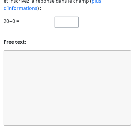
et inscrivez la réponse dans le champ (
plus
d’informations
) :
20−0 =
Free text: