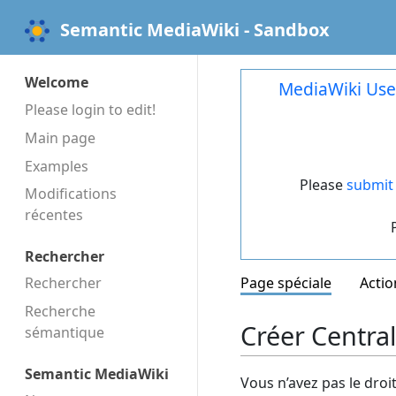
Semantic MediaWiki - Sandbox
Welcome
MediaWiki Use
Please login to edit!
Main page
Examples
Please
submit 
Modifications
récentes
Rechercher
Rechercher
Page spéciale
Actio
Recherche
Créer Centra
sémantique
Semantic MediaWiki
Vous n’avez pas le droi