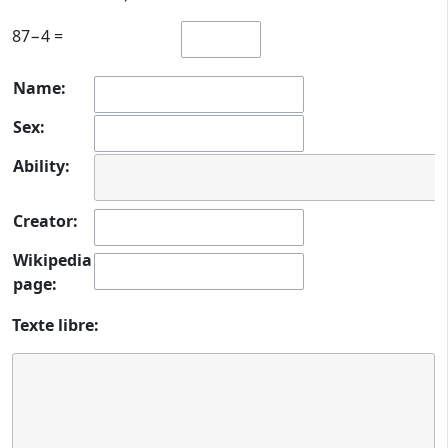
87−4 =
Name:
Sex:
Ability:
Creator:
Wikipedia
page:
Texte libre: