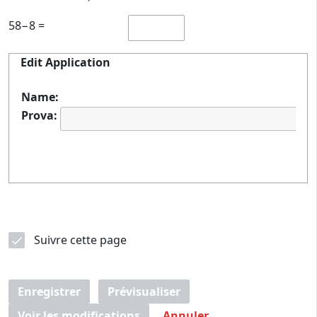
58−8 =
Edit Application
Name:
Prova:
Suivre cette page
Enregistrer
Prévisualiser
Voir les modifications
Annuler