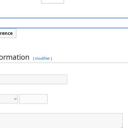
erence
formation
[
modifier
]