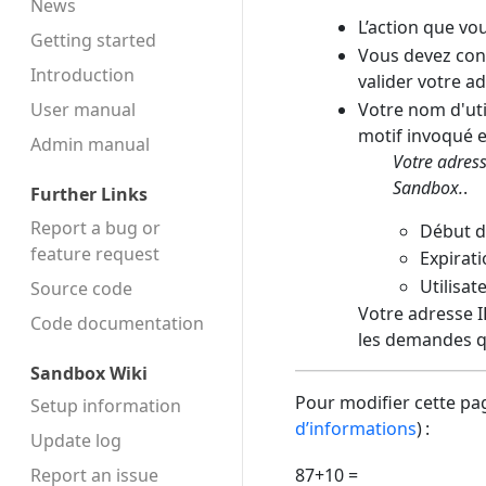
News
L’action que vo
Getting started
Vous devez conf
Introduction
valider votre a
Votre nom d'uti
User manual
motif invoqué es
Admin manual
Votre adress
Sandbox.
.
Further Links
Report a bug or
Début d
feature request
Expirati
Utilisat
Source code
Votre adresse IP
Code docu­mentation
les demandes q
Sandbox Wiki
Pour modifier cette pag
Setup information
d’informations
) :
Update log
Report an issue
87+10 =