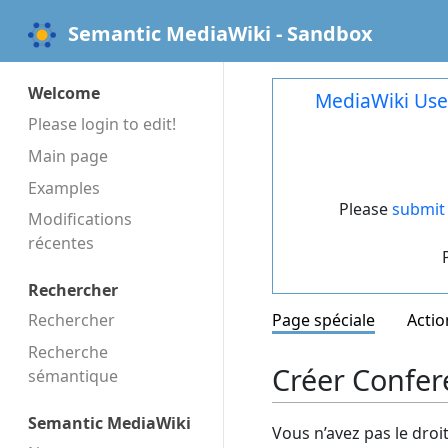
Semantic MediaWiki - Sandbox
Welcome
MediaWiki Use
Please login to edit!
Main page
Examples
Please
submit 
Modifications
récentes
Rechercher
Rechercher
Page spéciale
Actio
Recherche
Créer Confere
sémantique
Semantic MediaWiki
Vous n’avez pas le droi