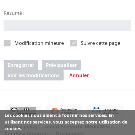
Résumé :
Modification mineure
Suivre cette page
Enregistrer
Prévisualiser
Voir les modifications
Annuler
Les cookies nous aident à fournir nos services. En
utilisant nos services, vous acceptez notre utilisation de
Privacy policy
About Semantic MediaWiki -
cookies.
Sandbox (Imprint)
Disclaimers