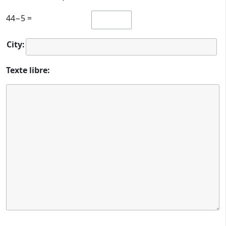
44−5 =
City:
Texte libre: