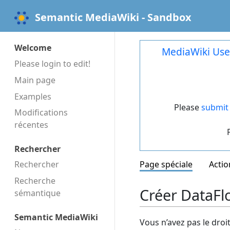
Semantic MediaWiki - Sandbox
Welcome
MediaWiki Use
Please login to edit!
Main page
Examples
Please
submit 
Modifications
récentes
Rechercher
Rechercher
Page spéciale
Actio
Recherche
Créer DataFl
sémantique
Semantic MediaWiki
Vous n’avez pas le droi