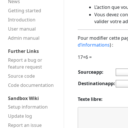
News
L’action que vo
Getting started
Vous devez conf
Introduction
valider votre a
User manual
Admin manual
Pour modifier cette pag
d’informations
) :
Further Links
17+6 =
Report a bug or
feature request
Sourceapp:
Source code
Destinationapp:
Code docu­mentation
Sandbox Wiki
Texte libre:
Setup information
Update log
Report an issue