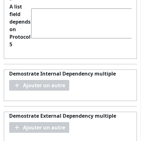
A list
field
depends
on
Protocol
5
Demostrate Internal Dependency multiple
Ajouter un autre
Demostrate External Dependency multiple
Ajouter un autre