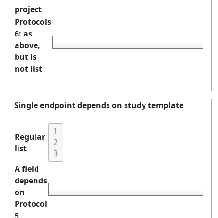
project
Protocols
6: as
above,
but is
not list
Single endpoint depends on study template
Regular
list
A field
depends
on
Protocol
5