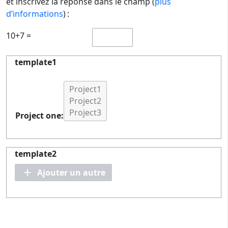
et inscrivez la réponse dans le champ (
plus
d’informations
) :
10+7 =
template1
Project one:
template2
Ajouter un autre