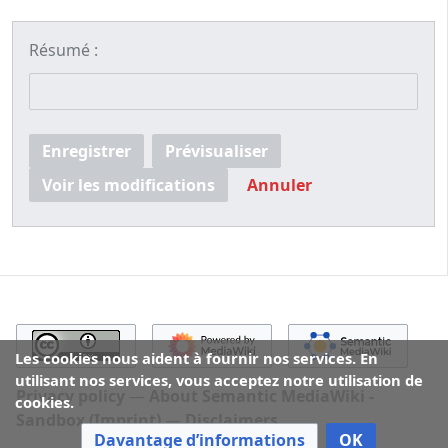
Résumé :
Enregistrer
Prévisualiser
Voir les modifications
Annuler
Les cookies nous aident à fournir nos services. En
utilisant nos services, vous acceptez notre utilisation de
Privacy policy
About Semantic MediaWiki -
cookies.
Sandbox (Imprint)
Disclaimers
Davantage d’informations
OK