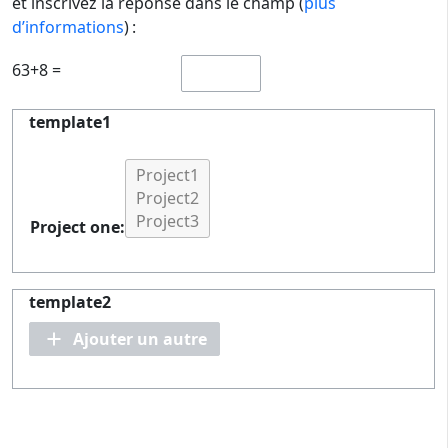
et inscrivez la réponse dans le champ (
plus
d’informations
) :
63+8 =
template1
Project one:
template2
Ajouter un autre