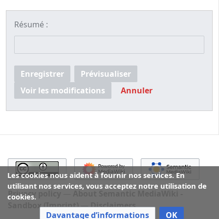
Résumé :
Enregistrer
Prévisualiser
Voir les modifications
Annuler
Les cookies nous aident à fournir nos services. En
utilisant nos services, vous acceptez notre utilisation de
Privacy policy
About Semantic MediaWiki -
cookies.
Sandbox (Imprint)
Disclaimers
Davantage d’informations
OK