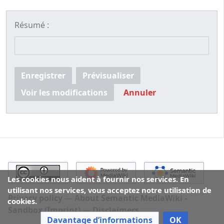
Résumé :
Enregistrer
Prévisualiser
Voir les modifications
Annuler
Les cookies nous aident à fournir nos services. En
utilisant nos services, vous acceptez notre utilisation de
Privacy policy
About Semantic MediaWiki -
cookies.
Sandbox (Imprint)
Disclaimers
Davantage d’informations
OK