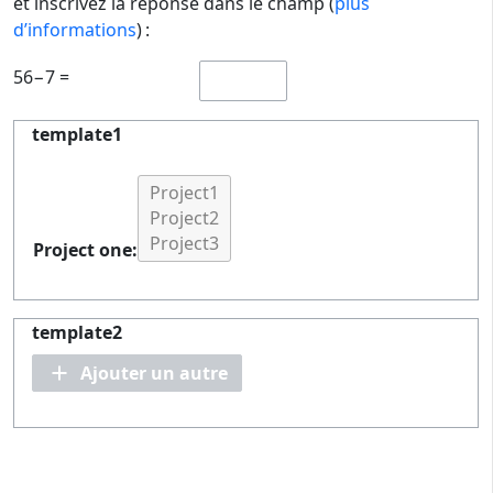
et inscrivez la réponse dans le champ (
plus
d’informations
) :
56−7 =
template1
Project one:
template2
Ajouter un autre