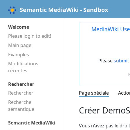
Semantic MediaWiki - Sandbox
Welcome
MediaWiki Use
Please login to edit!
Main page
Examples
Please
submit 
Modifications
récentes
Rechercher
Rechercher
Page spéciale
Actio
Recherche
Créer DemoSt
sémantique
Semantic MediaWiki
Vous n’avez pas le droi