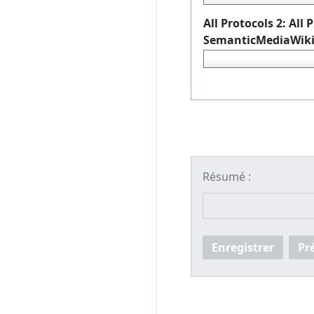
All Protocols 2: All
SemanticMediaWik
Résumé :
Enregistrer
Pr