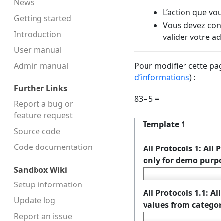
News
L’action que vo
Getting started
Vous devez conf
Introduction
valider votre a
User manual
Admin manual
Pour modifier cette pag
d’informations
) :
Further Links
83−5 =
Report a bug or
feature request
Template 1
Source code
Code docu­mentation
All Protocols 1: All
only for demo purp
Sandbox Wiki
Setup information
All Protocols 1.1: A
Update log
values from categor
Report an issue