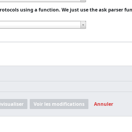
 Protocols using a function. We just use the
ask
parser fu
i
évisualiser
Voir les modifications
Annuler