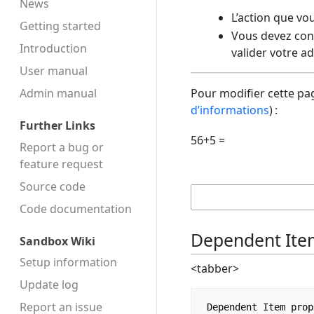
News
L’action que vo
Getting started
Vous devez conf
Introduction
valider votre a
User manual
Admin manual
Pour modifier cette pag
d’informations
) :
Further Links
56+5 =
Report a bug or
feature request
Source code
Code docu­mentation
Dependent Ite
Sandbox Wiki
Setup information
<tabber>
Update log
Report an issue