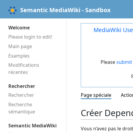
Semantic MediaWiki - Sandbox
Welcome
MediaWiki Use
Please login to edit!
Main page
Examples
Please
submit 
Modifications
récentes
Rechercher
Rechercher
Page spéciale
Actio
Recherche
Créer Depend
sémantique
Semantic MediaWiki
Vous n’avez pas le droi