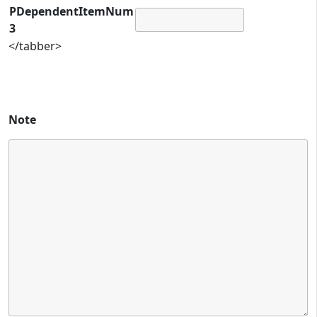
PDependentItemNum
3
</tabber>
Note