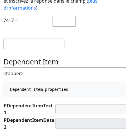
et inscrivez la réponse dans le champ (
plus
d’informations
) :
74+7 =
Dependent Item
<tabber>
PDependentItemText
1
PDependentItemDate
2