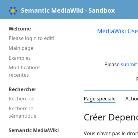
Semantic MediaWiki - Sandbox
Welcome
MediaWiki Use
Please login to edit!
Main page
Examples
Please
submit 
Modifications
récentes
Rechercher
Rechercher
Page spéciale
Actio
Recherche
Créer Depend
sémantique
Semantic MediaWiki
Vous n’avez pas le droi