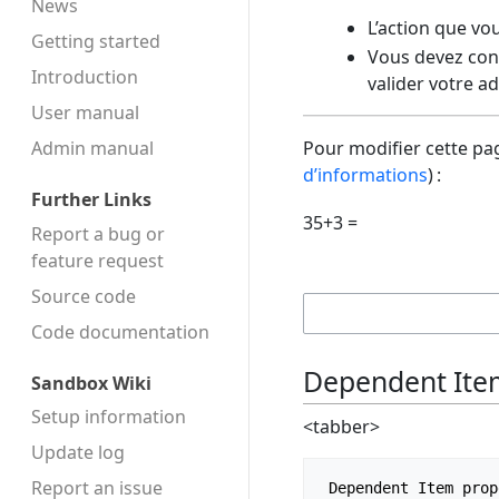
News
L’action que vo
Getting started
Vous devez conf
Introduction
valider votre a
User manual
Admin manual
Pour modifier cette pag
d’informations
) :
Further Links
35+3 =
Report a bug or
feature request
Source code
Code docu­mentation
Dependent Ite
Sandbox Wiki
Setup information
<tabber>
Update log
Report an issue