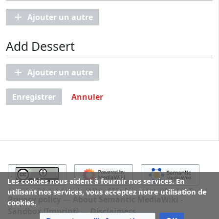
Ajouter un autre
Add Dessert
Ajouter un autre
Enregistrer
Annuler
Les cookies nous aident à fournir nos services. En
utilisant nos services, vous acceptez notre utilisation de
Privacy policy
About Semantic MediaWiki -
cookies.
Sandbox (Imprint)
Disclaimers