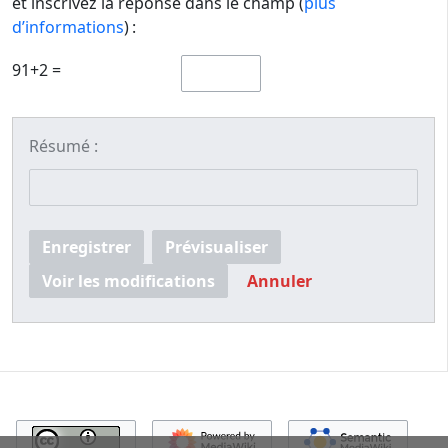
et inscrivez la réponse dans le champ (
plus
d’informations
) :
91+2 =
Résumé :
Enregistrer
Prévisualiser
Voir les modifications
Annuler