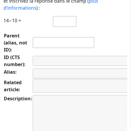
et inscrivez la réponse dans le champ (
plus
d’informations
) :
14−10 =
Parent
(alias, not
ID):
ID (CTS
number):
Alias:
Related
article:
Description: